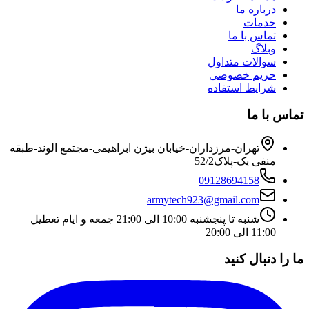
درباره ما
خدمات
تماس با ما
وبلاگ
سوالات متداول
حریم خصوصی
شرایط استفاده
تماس با ما
تهران-مرزداران-خیابان بیژن ابراهیمی-مجتمع الوند-طبقه
منفی یک-پلاک52/2
09128694158
armytech923@gmail.com
شنبه تا پنجشنبه 10:00 الی 21:00 جمعه و ایام تعطیل
11:00 الی 20:00
ما را دنبال کنید