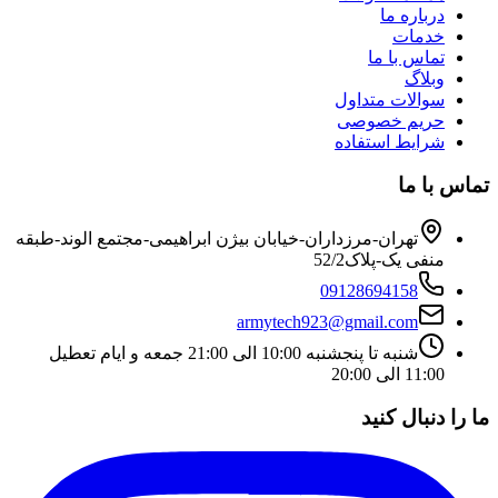
درباره ما
خدمات
تماس با ما
وبلاگ
سوالات متداول
حریم خصوصی
شرایط استفاده
تماس با ما
تهران-مرزداران-خیابان بیژن ابراهیمی-مجتمع الوند-طبقه
منفی یک-پلاک52/2
09128694158
armytech923@gmail.com
شنبه تا پنجشنبه 10:00 الی 21:00 جمعه و ایام تعطیل
11:00 الی 20:00
ما را دنبال کنید